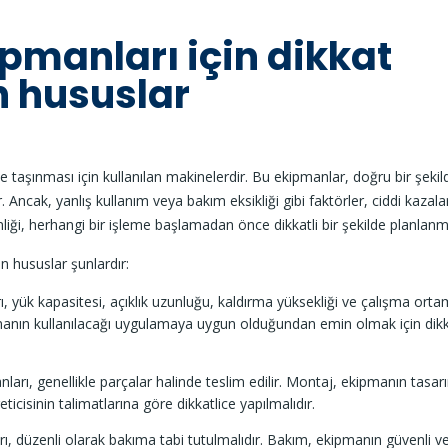
pmanları için dikkat
n hususlar
ve taşınması için kullanılan makinelerdir. Bu ekipmanlar, doğru bir şekil
ir. Ancak, yanlış kullanım veya bakım eksikliği gibi faktörler, ciddi kazala
iği, herhangi bir işleme başlamadan önce dikkatli bir şekilde planlanma
n hususlar şunlardır:
, yük kapasitesi, açıklık uzunluğu, kaldırma yüksekliği ve çalışma ortam
pmanın kullanılacağı uygulamaya uygun olduğundan emin olmak için dikk
ları, genellikle parçalar halinde teslim edilir. Montaj, ekipmanın tasar
cisinin talimatlarına göre dikkatlice yapılmalıdır.
ı, düzenli olarak bakıma tabi tutulmalıdır. Bakım, ekipmanın güvenli v