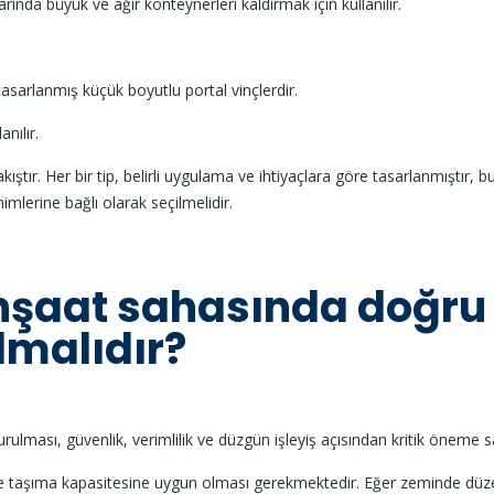
ında büyük ve ağır konteynerleri kaldırmak için kullanılır.
tasarlanmış küçük boyutlu portal vinçlerdir.
nılır.
akıştır. Her bir tip, belirli uygulama ve ihtiyaçlara göre tasarlanmıştır, b
mlerine bağlı olarak seçilmelidir.
 inşaat sahasında doğru
lmalıdır?
rulması, güvenlik, verimlilik ve düzgün işleyiş açısından kritik öneme sa
 ve taşıma kapasitesine uygun olması gerekmektedir. Eğer zeminde dü