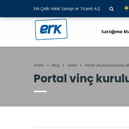
Erk Çelik Halat Sanayi ve Ticaret A.Ş.
Sattığımız M
Home
Blog
Genel
Portal vinç kurulumunda di
Portal vinç kuru