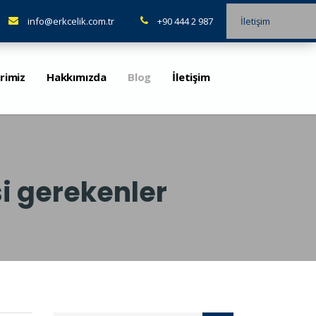
info@erkcelik.com.tr
+90 444 2 987
İletişim
rimiz
Hakkımızda
Blog
İletişim
i gerekenler