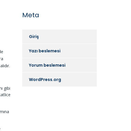
Meta
Giriş
Yazı beslemesi
de
ra
Yorum beslemesi
lıdır.
WordPress.org
ı gibi
atlice
ımına
e