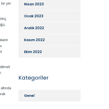
bir yer
Nisan 2023
Ocak 2023
 Vinç
üğü,
Aralık 2022
aların
Kasım 2022
mu
ol
Ekim 2022
dilmeli
r.
Kategoriler
 altında
arak
Genel