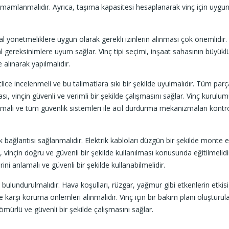
amlanmalıdır. Ayrıca, taşıma kapasitesi hesaplanarak vinç için uygun 
sal yönetmeliklere uygun olarak gerekli izinlerin alınması çok önemlidir.
l gereksinimlere uyum sağlar. Vinç tipi seçimi, inşaat sahasının büyükl
 alınarak yapılmalıdır.
lice incelenmeli ve bu talimatlara sıkı bir şekilde uyulmalıdır. Tüm parç
, vinçin güvenli ve verimli bir şekilde çalışmasını sağlar. Vinç kurulu
malı ve tüm güvenlik sistemleri ile acil durdurma mekanizmaları kontr
trik bağlantısı sağlanmalıdır. Elektrik kabloları düzgün bir şekilde monte e
i, vinçin doğru ve güvenli bir şekilde kullanılması konusunda eğitilmelidi
rini anlamalı ve güvenli bir şekilde kullanabilmelidir.
lundurulmalıdır. Hava koşulları, rüzgar, yağmur gibi etkenlerin etkisi
e karşı koruma önlemleri alınmalıdır. Vinç için bir bakım planı oluşturul
ömürlü ve güvenli bir şekilde çalışmasını sağlar.