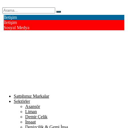
Erk Çelik Halat Sanayi ve Ticaret A.Ş.
İletişim
İletişim
Sosyal Medya
Deri OSB Mahallesi Alsancak Sokak No: 4/1 Tuzla - İstanbul /
Turkiye
info@erkcelik.com.tr
+90 444 2 987
Facebook
Instagram
Youtube
Twitter
Google+
Linkedin
Sattığımız Markalar
Sektörler
Asansör
Liman
Demir Çelik
İnşaat
Denizcilik & Gemi İnşa