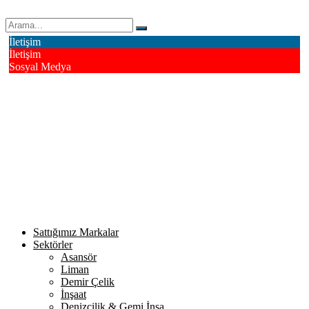
Erk Çelik Halat Sanayi ve Ticaret A.Ş.
İletişim
İletişim
Sosyal Medya
Deri OSB Mahallesi Alsancak Sokak No: 4/1 Tuzla - İstanbul /
Turkiye
info@erkcelik.com.tr
+90 444 2 987
Facebook
Instagram
Youtube
Twitter
Google+
Linkedin
Sattığımız Markalar
Sektörler
Asansör
Liman
Demir Çelik
İnşaat
Denizcilik & Gemi İnşa