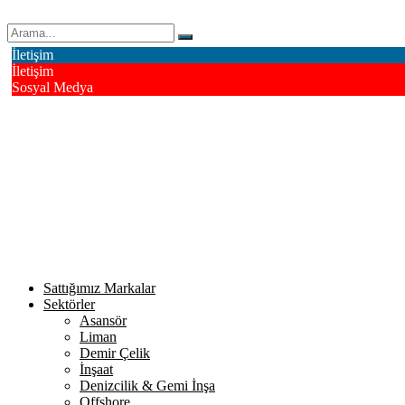
Erk Çelik Halat Sanayi ve Ticaret A.Ş.
İletişim
İletişim
Sosyal Medya
Deri OSB Mahallesi Alsancak Sokak No: 4/1 Tuzla - İstanbul / Turk
Facebook
Instagram
Youtube
Twitter
Google+
Linkedin
Sattığımız Markalar
Sektörler
Asansör
Liman
Demir Çelik
İnşaat
Denizcilik & Gemi İnşa
Offshore