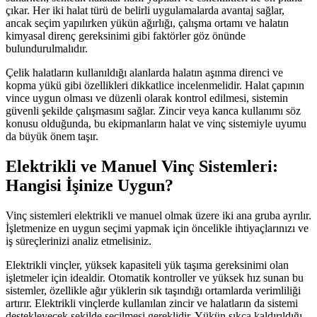
çıkar. Her iki halat türü de belirli uygulamalarda avantaj sağlar,
ancak seçim yapılırken yükün ağırlığı, çalışma ortamı ve halatın
kimyasal direnç gereksinimi gibi faktörler göz önünde
bulundurulmalıdır.
Çelik halatların kullanıldığı alanlarda halatın aşınma direnci ve
kopma yükü gibi özellikleri dikkatlice incelenmelidir. Halat çapının
vince uygun olması ve düzenli olarak kontrol edilmesi, sistemin
güvenli şekilde çalışmasını sağlar. Zincir veya kanca kullanımı söz
konusu olduğunda, bu ekipmanların halat ve vinç sistemiyle uyumu
da büyük önem taşır.
Elektrikli ve Manuel Vinç Sistemleri:
Hangisi İşinize Uygun?
Vinç sistemleri elektrikli ve manuel olmak üzere iki ana gruba ayrılır.
İşletmenize en uygun seçimi yapmak için öncelikle ihtiyaçlarınızı ve
iş süreçlerinizi analiz etmelisiniz.
Elektrikli vinçler, yüksek kapasiteli yük taşıma gereksinimi olan
işletmeler için idealdir. Otomatik kontroller ve yüksek hız sunan bu
sistemler, özellikle ağır yüklerin sık taşındığı ortamlarda verimliliği
artırır. Elektrikli vinçlerde kullanılan zincir ve halatların da sistemi
destekleyecek şekilde seçilmesi gereklidir. Yükün sıkça kaldırıldığı