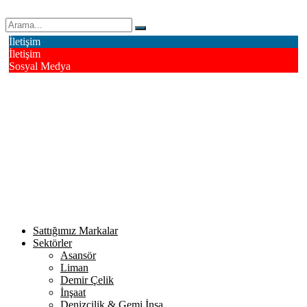
Erk Çelik Halat Sanayi ve Ticaret A.Ş.
İletişim
İletişim
Sosyal Medya
Deri OSB Mahallesi Alsancak Sokak No: 4/1 Tuzla - İstanbul /
Turkiye
info@erkcelik.com.tr
+90 444 2 987
Facebook
Instagram
Youtube
Twitter
Google+
Linkedin
Sattığımız Markalar
Sektörler
Asansör
Liman
Demir Çelik
İnşaat
Denizcilik & Gemi İnşa