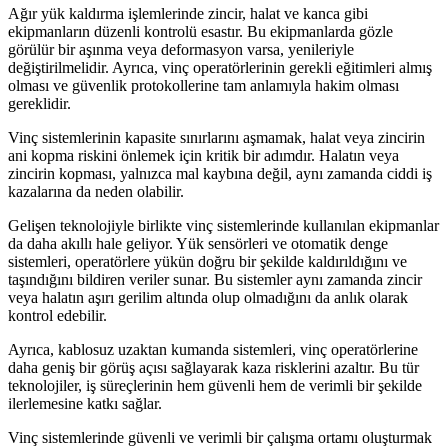
Ağır yük kaldırma işlemlerinde zincir, halat ve kanca gibi
ekipmanların düzenli kontrolü esastır. Bu ekipmanlarda gözle
görülür bir aşınma veya deformasyon varsa, yenileriyle
değiştirilmelidir. Ayrıca, vinç operatörlerinin gerekli eğitimleri almış
olması ve güvenlik protokollerine tam anlamıyla hakim olması
gereklidir.
Vinç sistemlerinin kapasite sınırlarını aşmamak, halat veya zincirin
ani kopma riskini önlemek için kritik bir adımdır. Halatın veya
zincirin kopması, yalnızca mal kaybına değil, aynı zamanda ciddi iş
kazalarına da neden olabilir.
Gelişen teknolojiyle birlikte vinç sistemlerinde kullanılan ekipmanlar
da daha akıllı hale geliyor. Yük sensörleri ve otomatik denge
sistemleri, operatörlere yükün doğru bir şekilde kaldırıldığını ve
taşındığını bildiren veriler sunar. Bu sistemler aynı zamanda zincir
veya halatın aşırı gerilim altında olup olmadığını da anlık olarak
kontrol edebilir.
Ayrıca, kablosuz uzaktan kumanda sistemleri, vinç operatörlerine
daha geniş bir görüş açısı sağlayarak kaza risklerini azaltır. Bu tür
teknolojiler, iş süreçlerinin hem güvenli hem de verimli bir şekilde
ilerlemesine katkı sağlar.
Vinç sistemlerinde güvenli ve verimli bir çalışma ortamı oluşturmak