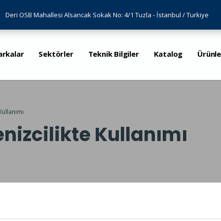
Deri OSB Mahallesi Alsancak Sokak No: 4/1 Tuzla - İstanbul / Turkiye
arkalar
Sektörler
Teknik Bilgiler
Katalog
Ürünle
 Kullanımı
enizcilikte Kullanımı