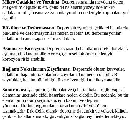
Mikro Çatlaklar ve Yorulma
: Deprem sırasında meydana gelen
ani gerilim değişiklikleri, çelik tel halatların yüzeyinde mikro
çatlakların oluşmasına ve zamanla yorulma nedeniyle kopmalara yol
açabilir.
Bükülme ve Deformasyon
: Deprem titreşimleri, çelik tel halatlarda
bükülme ve deformasyonlara neden olabilir. Bu deformasyonlar,
halatların taşıma kapasitesini azaltabilir.
Aşınma ve Korozyon
: Deprem sırasında halatların sürekli hareketi,
aşınmayı hızlandırabilir. Ayrıca, çevresel faktörler nedeniyle
korozyon riski artabilir.
Bağlantı Noktalarının Zayıflaması
: Depremde oluşan kuvvetler,
halatların bağlantı noktalarında zayıflamalara neden olabilir. Bu
zayıflıklar, halatın bütünlüğünü ve güvenliğini tehlikeye atabilir.
Sonuç olarak
,
deprem, çelik halat ve çelik tel halatlar gibi yapısal
elemanlar üzerinde ciddi hasarlara neden olabilir. Bu nedenle, bu tür
elemanların doğru seçimi, düzenli bakımı ve deprem
yönetmeliklerine uygun olarak tasarlanması büyük önem
taşımaktadır. Erk Çelik olarak, depreme dayanıklı ve yüksek kaliteli
çelik tel halatlar sunarak, güvenliğinizi sağlamayı hedeflemekteyiz.