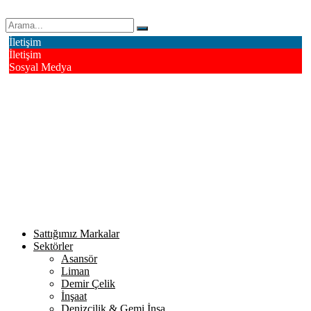
Erk Çelik Halat Sanayi ve Ticaret A.Ş.
İletişim
İletişim
Sosyal Medya
Deri OSB Mahallesi Alsancak Sokak No: 4/1 Tuzla - İstanbul /
Turkiye
info@erkcelik.com.tr
+90 444 2 987
Facebook
Instagram
Youtube
Twitter
Google+
Linkedin
Sattığımız Markalar
Sektörler
Asansör
Liman
Demir Çelik
İnşaat
Denizcilik & Gemi İnşa