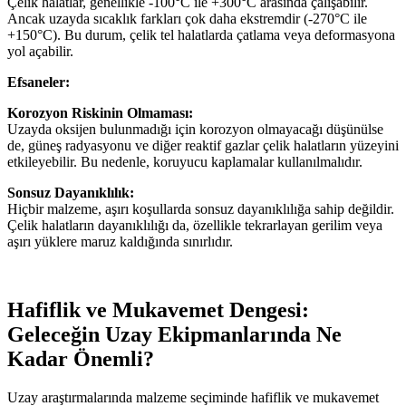
Çelik halatlar, genellikle -100°C ile +300°C arasında çalışabilir.
Ancak uzayda sıcaklık farkları çok daha ekstremdir (-270°C ile
+150°C). Bu durum, çelik tel halatlarda çatlama veya deformasyona
yol açabilir.
Efsaneler:
Korozyon Riskinin Olmaması:
Uzayda oksijen bulunmadığı için korozyon olmayacağı düşünülse
de, güneş radyasyonu ve diğer reaktif gazlar çelik halatların yüzeyini
etkileyebilir. Bu nedenle, koruyucu kaplamalar kullanılmalıdır.
Sonsuz Dayanıklılık:
Hiçbir malzeme, aşırı koşullarda sonsuz dayanıklılığa sahip değildir.
Çelik halatların dayanıklılığı da, özellikle tekrarlayan gerilim veya
aşırı yüklere maruz kaldığında sınırlıdır.
Hafiflik ve Mukavemet Dengesi:
Geleceğin Uzay Ekipmanlarında Ne
Kadar Önemli?
Uzay araştırmalarında malzeme seçiminde hafiflik ve mukavemet