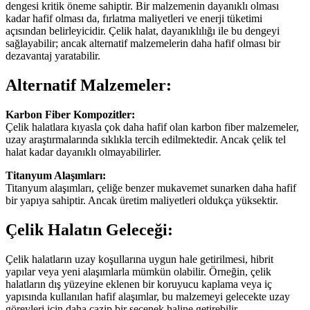
dengesi kritik öneme sahiptir. Bir malzemenin dayanıklı olması
kadar hafif olması da, fırlatma maliyetleri ve enerji tüketimi
açısından belirleyicidir. Çelik halat, dayanıklılığı ile bu dengeyi
sağlayabilir; ancak alternatif malzemelerin daha hafif olması bir
dezavantaj yaratabilir.
Alternatif Malzemeler:
Karbon Fiber Kompozitler:
Çelik halatlara kıyasla çok daha hafif olan karbon fiber malzemeler,
uzay araştırmalarında sıklıkla tercih edilmektedir. Ancak çelik tel
halat kadar dayanıklı olmayabilirler.
Titanyum Alaşımları:
Titanyum alaşımları, çeliğe benzer mukavemet sunarken daha hafif
bir yapıya sahiptir. Ancak üretim maliyetleri oldukça yüksektir.
Çelik Halatın Geleceği:
Çelik halatların uzay koşullarına uygun hale getirilmesi, hibrit
yapılar veya yeni alaşımlarla mümkün olabilir. Örneğin, çelik
halatların dış yüzeyine eklenen bir koruyucu kaplama veya iç
yapısında kullanılan hafif alaşımlar, bu malzemeyi gelecekte uzay
görevleri için daha cazip bir seçenek haline getirebilir.