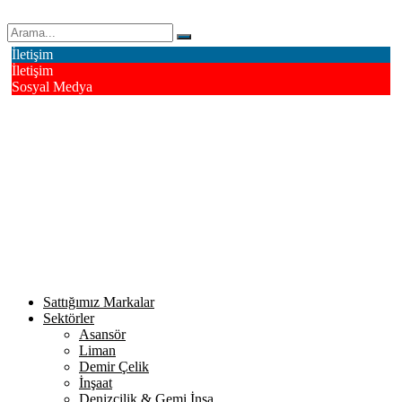
Erk Çelik Halat Sanayi ve Ticaret A.Ş.
İletişim
İletişim
Sosyal Medya
Deri OSB Mahallesi Alsancak Sokak No: 4/1 Tuzla - İstanbul /
Turkiye
info@erkcelik.com.tr
+90 444 2 987
Facebook
Instagram
Youtube
Twitter
Google+
Linkedin
Sattığımız Markalar
Sektörler
Asansör
Liman
Demir Çelik
İnşaat
Denizcilik & Gemi İnşa