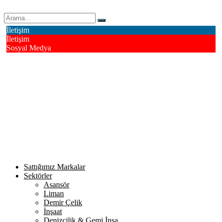
Erk Çelik Halat Sanayi ve Ticaret A.Ş.
İletişim
İletişim
Sosyal Medya
Deri OSB Mahallesi Alsancak Sokak No: 4/1 Tuzla - İstanbul /
Turkiye
info@erkcelik.com.tr
+90 444 2 987
Facebook
Instagram
Youtube
Twitter
Google+
Linkedin
Sattığımız Markalar
Sektörler
Asansör
Liman
Demir Çelik
İnşaat
Denizcilik & Gemi İnşa