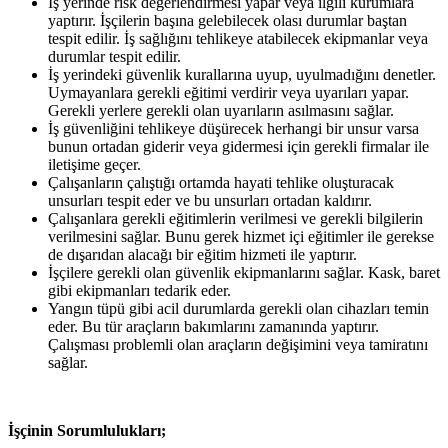
İş yerinde risk değerlendirmesi yapar veya ilgili kurumlara
yaptırır. İşçilerin başına gelebilecek olası durumlar baştan
tespit edilir. İş sağlığını tehlikeye atabilecek ekipmanlar veya
durumlar tespit edilir.
İş yerindeki güvenlik kurallarına uyup, uyulmadığını denetler.
Uymayanlara gerekli eğitimi verdirir veya uyarıları yapar.
Gerekli yerlere gerekli olan uyarıların asılmasını sağlar.
İş güvenliğini tehlikeye düşürecek herhangi bir unsur varsa
bunun ortadan giderir veya gidermesi için gerekli firmalar ile
iletişime geçer.
Çalışanların çalıştığı ortamda hayati tehlike oluşturacak
unsurları tespit eder ve bu unsurları ortadan kaldırır.
Çalışanlara gerekli eğitimlerin verilmesi ve gerekli bilgilerin
verilmesini sağlar. Bunu gerek hizmet içi eğitimler ile gerekse
de dışarıdan alacağı bir eğitim hizmeti ile yaptırır.
İşçilere gerekli olan güvenlik ekipmanlarını sağlar. Kask, baret
gibi ekipmanları tedarik eder.
Yangın tüpü gibi acil durumlarda gerekli olan cihazları temin
eder. Bu tür araçların bakımlarını zamanında yaptırır.
Çalışması problemli olan araçların değişimini veya tamiratını
sağlar.
İşçinin Sorumlulukları;