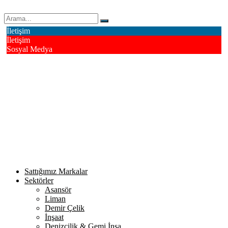
Erk Çelik Halat Sanayi ve Ticaret A.Ş.
İletişim
İletişim
Sosyal Medya
Deri OSB Mahallesi Alsancak Sokak No: 4/1 Tuzla - İstanbul /
Turkiye
info@erkcelik.com.tr
+90 444 2 987
Facebook
Instagram
Youtube
Twitter
Google+
Linkedin
Sattığımız Markalar
Sektörler
Asansör
Liman
Demir Çelik
İnşaat
Denizcilik & Gemi İnşa