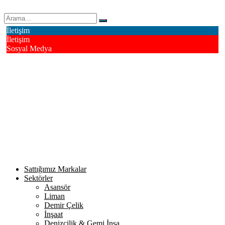
Erk Çelik Halat Sanayi ve Ticaret A.Ş.
İletişim
İletişim
Sosyal Medya
Deri OSB Mahallesi Alsancak Sokak No: 4/1 Tuzla - İstanbul /
Turkiye
info@erkcelik.com.tr
+90 444 2 987
Facebook
Instagram
Youtube
Twitter
Google+
Linkedin
Sattığımız Markalar
Sektörler
Asansör
Liman
Demir Çelik
İnşaat
Denizcilik & Gemi İnşa