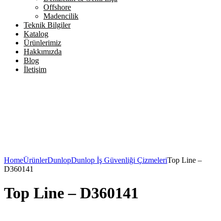
Offshore
Madencilik
Teknik Bilgiler
Katalog
Ürünlerimiz
Hakkımızda
Blog
İletişim
Home
Ürünler
Dunlop
Dunlop İş Güvenliği Çizmeleri
Top Line –
D360141
Top Line – D360141