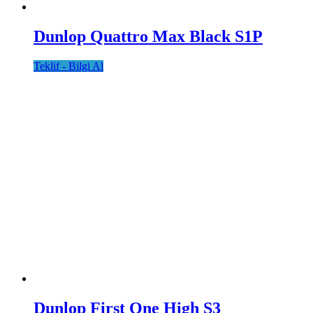
Dunlop Quattro Max Black S1P
Teklif - Bilgi Al
Dunlop First One High S3