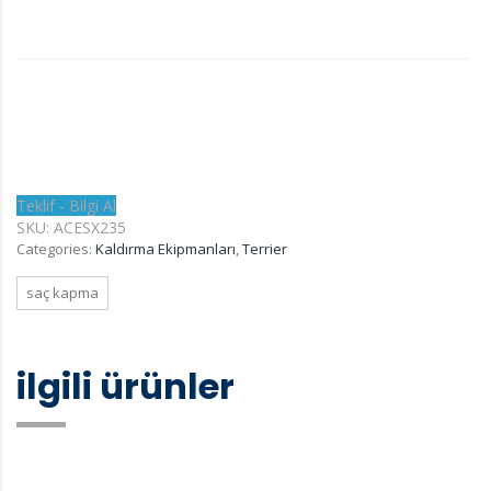
Teklif - Bilgi Al
SKU:
ACESX235
Categories:
Kaldırma Ekipmanları
,
Terrier
saç kapma
ilgili ürünler