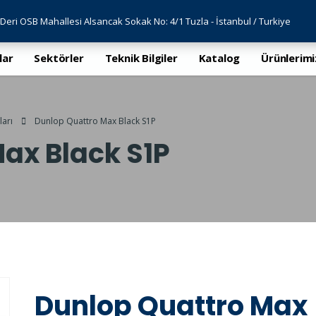
Deri OSB Mahallesi Alsancak Sokak No: 4/1 Tuzla - İstanbul / Turkiye
lar
Sektörler
Teknik Bilgiler
Katalog
Ürünlerimi
ları
Dunlop Quattro Max Black S1P
ax Black S1P
Dunlop Quattro Max