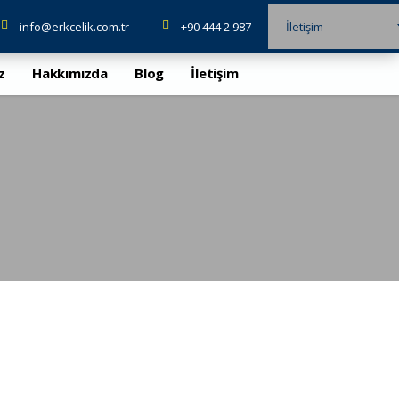
info@erkcelik.com.tr
+90 444 2 987
İletişim
z
Hakkımızda
Blog
İletişim