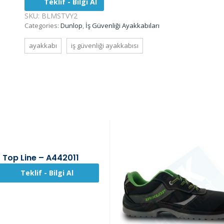
Teklif - Bilgi Al
SKU:
BLMSTVY2
Categories:
Dunlop
,
İş Güvenliği Ayakkabıları
ayakkabı
iş güvenliği ayakkabısı
Top Line – A442011
Teklif - Bilgi Al