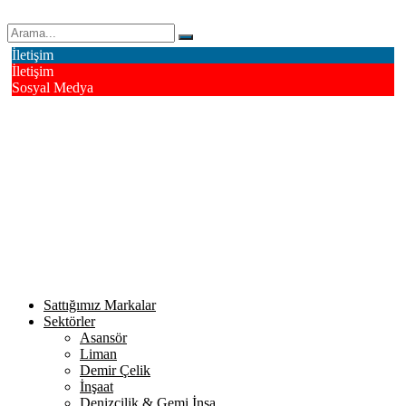
Erk Çelik Halat Sanayi ve Ticaret A.Ş.
İletişim
İletişim
Sosyal Medya
Deri OSB Mahallesi Alsancak Sokak No: 4/1 Tuzla - İstanbul /
Turkiye
info@erkcelik.com.tr
+90 444 2 987
Facebook
Instagram
Youtube
Twitter
Google+
Linkedin
Sattığımız Markalar
Sektörler
Asansör
Liman
Demir Çelik
İnşaat
Denizcilik & Gemi İnşa