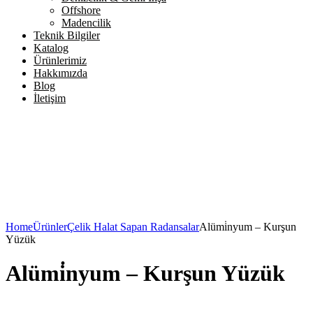
Offshore
Madencilik
Teknik Bilgiler
Katalog
Ürünlerimiz
Hakkımızda
Blog
İletişim
Home
Ürünler
Çelik Halat Sapan Radansalar
Alümi̇nyum – Kurşun
Yüzük
Alümi̇nyum – Kurşun Yüzük