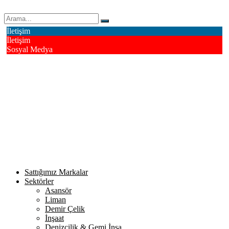
Erk Çelik Halat Sanayi ve Ticaret A.Ş.
İletişim
İletişim
Sosyal Medya
Deri OSB Mahallesi Alsancak Sokak No: 4/1 Tuzla - İstanbul /
Turkiye
info@erkcelik.com.tr
+90 444 2 987
Facebook
Instagram
Youtube
Twitter
Google+
Linkedin
Sattığımız Markalar
Sektörler
Asansör
Liman
Demir Çelik
İnşaat
Denizcilik & Gemi İnşa