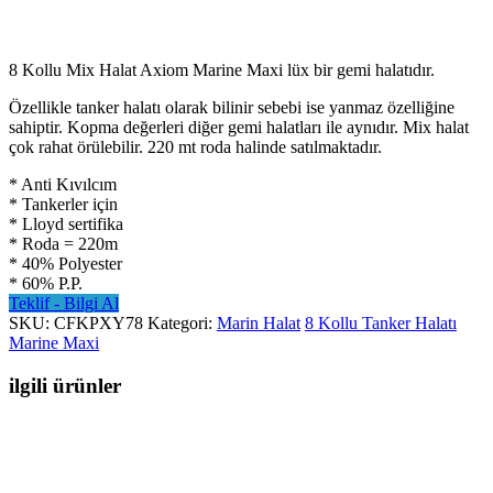
8 Kollu Mix Halat Axiom Marine Maxi lüx bir gemi halatıdır.
Özellikle tanker halatı olarak bilinir sebebi ise yanmaz özelliğine
sahiptir. Kopma değerleri diğer gemi halatları ile aynıdır. Mix halat
çok rahat örülebilir. 220 mt roda halinde satılmaktadır.
* Anti Kıvılcım
* Tankerler için
* Lloyd sertifika
* Roda = 220m
* 40% Polyester
* 60% P.P.
Teklif - Bilgi Al
SKU:
CFKPXY78
Kategori:
Marin Halat
8 Kollu Tanker Halatı
Marine Maxi
ilgili ürünler