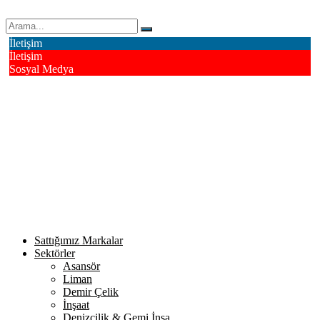
Erk Çelik Halat Sanayi ve Ticaret A.Ş.
İletişim
İletişim
Sosyal Medya
Deri OSB Mahallesi Alsancak Sokak No: 4/1 Tuzla - İstanbul /
Turkiye
info@erkcelik.com.tr
+90 444 2 987
Facebook
Instagram
Youtube
Twitter
Google+
Linkedin
Sattığımız Markalar
Sektörler
Asansör
Liman
Demir Çelik
İnşaat
Denizcilik & Gemi İnşa