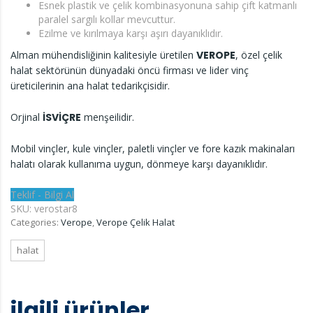
Esnek plastik ve çelik kombinasyonuna sahip çift katmanlı
paralel sargılı kollar mevcuttur.
Ezilme ve kırılmaya karşı aşırı dayanıklıdır.
Alman mühendisliğinin kalitesiyle üretilen
VEROPE
, özel çelik
halat sektörünün dünyadaki öncü firması ve lider vinç
üreticilerinin ana halat tedarikçisidir.
Orjinal
İSVİÇRE
menşeilidir.
Mobil vinçler, kule vinçler, paletli vinçler ve fore kazık makinaları
halatı olarak kullanıma uygun, dönmeye karşı dayanıklıdır.
Teklif - Bilgi Al
SKU:
verostar8
Categories:
Verope
,
Verope Çelik Halat
halat
ilgili ürünler