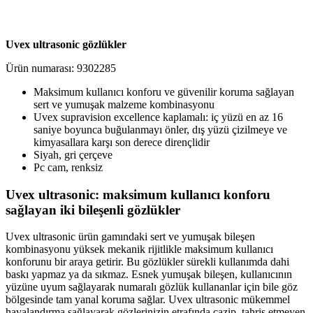
Uvex ultrasonic gözlükler
Ürün numarası: 9302285
Maksimum kullanıcı konforu ve güvenilir koruma sağlayan
sert ve yumuşak malzeme kombinasyonu
Uvex supravision excellence kaplamalı: iç yüzü en az 16
saniye boyunca buğulanmayı önler, dış yüzü çizilmeye ve
kimyasallara karşı son derece dirençlidir
Siyah, gri çerçeve
Pc cam, renksiz
Uvex ultrasonic: maksimum kullanıcı konforu
sağlayan iki bileşenli gözlükler
Uvex ultrasonic ürün gamındaki sert ve yumuşak bileşen
kombinasyonu yüksek mekanik rijitlikle maksimum kullanıcı
konforunu bir araya getirir. Bu gözlükler sürekli kullanımda dahi
baskı yapmaz ya da sıkmaz. Esnek yumuşak bileşen, kullanıcının
yüzüne uyum sağlayarak numaralı gözlük kullananlar için bile göz
bölgesinde tam yanal koruma sağlar. Uvex ultrasonic mükemmel
havalandırma sağlayarak gözlerinizin etrafında cazip, tahriş etmeyen