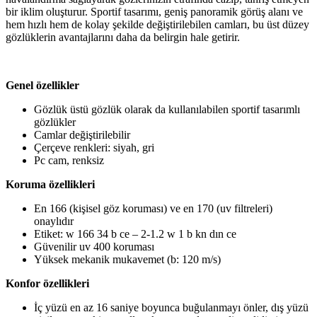
bir iklim oluşturur. Sportif tasarımı, geniş panoramik görüş alanı ve
hem hızlı hem de kolay şekilde değiştirilebilen camları, bu üst düzey
gözlüklerin avantajlarını daha da belirgin hale getirir.
Genel özellikler
Gözlük üstü gözlük olarak da kullanılabilen sportif tasarımlı
gözlükler
Camlar değiştirilebilir
Çerçeve renkleri: siyah, gri
Pc cam, renksiz
Koruma özellikleri
En 166 (kişisel göz koruması) ve en 170 (uv filtreleri)
onaylıdır
Etiket: w 166 34 b ce – 2-1.2 w 1 b kn dın ce
Güvenilir uv 400 koruması
Yüksek mekanik mukavemet (b: 120 m/s)
Konfor özellikleri
İç yüzü en az 16 saniye boyunca buğulanmayı önler, dış yüzü