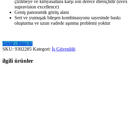
çizilmeye ve kimyasallara karşı son derece dirençlidir (uvex
supravision excellence)
Geniş panoramik görüş alanı
Sert ve yumuşak bileşen kombinasyonu sayesinde baskı
oluşturma ve uzun vadede aşınma problemi yoktur
Teklif - Bilgi Al
SKU:
9302285
Kategori:
İş Güvenliği
ilgili ürünler