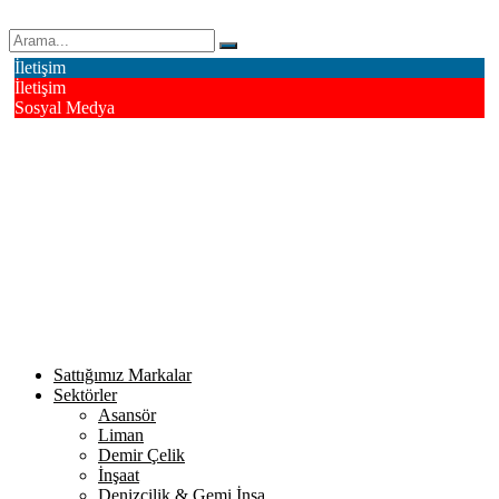
Erk Çelik Halat Sanayi ve Ticaret A.Ş.
İletişim
İletişim
Sosyal Medya
Deri OSB Mahallesi Alsancak Sokak No: 4/1 Tuzla - İstanbul /
Turkiye
info@erkcelik.com.tr
+90 444 2 987
Facebook
Instagram
Youtube
Twitter
Google+
Linkedin
Sattığımız Markalar
Sektörler
Asansör
Liman
Demir Çelik
İnşaat
Denizcilik & Gemi İnşa