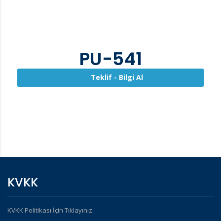
PU-541
Teklif - Bilgi Al
KVKK
KVKK Politikası İçin Tıklayınız.