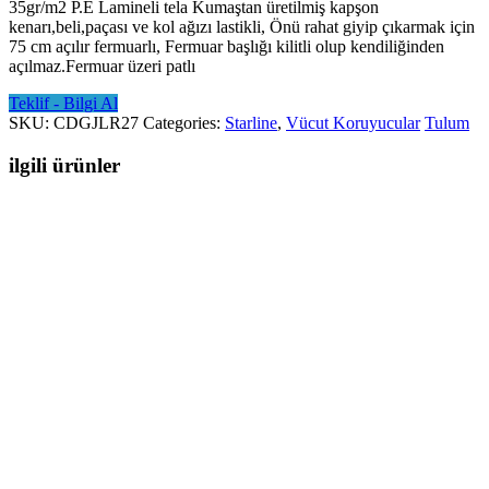
35gr/m2 P.E Lamineli tela Kumaştan üretilmiş kapşon
kenarı,beli,paçası ve kol ağızı lastikli, Önü rahat giyip çıkarmak için
75 cm açılır fermuarlı, Fermuar başlığı kilitli olup kendiliğinden
açılmaz.Fermuar üzeri patlı
Teklif - Bilgi Al
SKU:
CDGJLR27
Categories:
Starline
,
Vücut Koruyucular
Tulum
ilgili ürünler