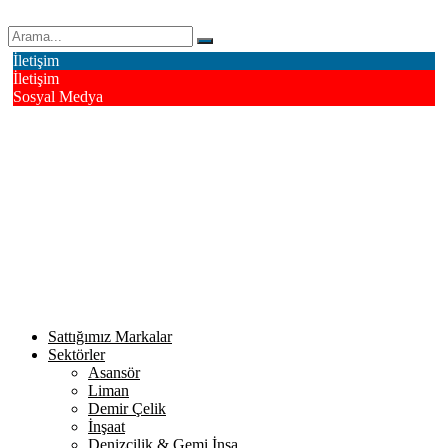
Erk Çelik Halat Sanayi ve Ticaret A.Ş.
İletişim
İletişim
Sosyal Medya
Deri OSB Mahallesi Alsancak Sokak No: 4/1 Tuzla - İstanbul /
Turkiye
info@erkcelik.com.tr
+90 444 2 987
Facebook
Instagram
Youtube
Twitter
Google+
Linkedin
Sattığımız Markalar
Sektörler
Asansör
Liman
Demir Çelik
İnşaat
Denizcilik & Gemi İnşa