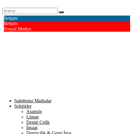
Erk Çelik Halat Sanayi ve Ticaret A.Ş.
İletişim
İletişim
Sosyal Medya
Deri OSB Mahallesi Alsancak Sokak No: 4/1 Tuzla - İstanbul /
Turkiye
info@erkcelik.com.tr
+90 444 2 987
Facebook
Instagram
Youtube
Twitter
Google+
Linkedin
Sattığımız Markalar
Sektörler
Asansör
Liman
Demir Çelik
İnşaat
Denizcilik & Gemi İnşa