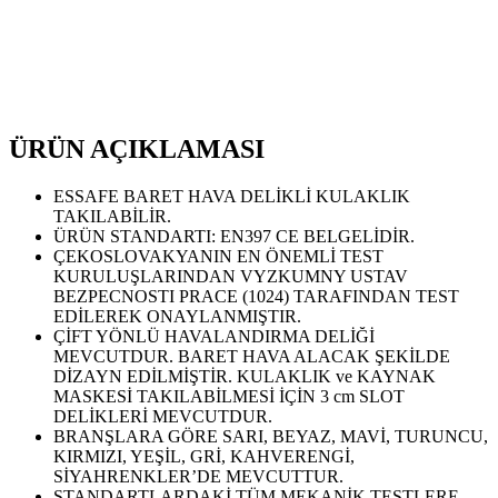
ÜRÜN AÇIKLAMASI
ESSAFE BARET HAVA DELİKLİ KULAKLIK
TAKILABİLİR.
ÜRÜN STANDARTI: EN397 CE BELGELİDİR.
ÇEKOSLOVAKYANIN EN ÖNEMLİ TEST
KURULUŞLARINDAN VYZKUMNY USTAV
BEZPECNOSTI PRACE (1024) TARAFINDAN TEST
EDİLEREK ONAYLANMIŞTIR.
ÇİFT YÖNLÜ HAVALANDIRMA DELİĞİ
MEVCUTDUR. BARET HAVA ALACAK ŞEKİLDE
DİZAYN EDİLMİŞTİR. KULAKLIK ve KAYNAK
MASKESİ TAKILABİLMESİ İÇİN 3 cm SLOT
DELİKLERİ MEVCUTDUR.
BRANŞLARA GÖRE SARI, BEYAZ, MAVİ, TURUNCU,
KIRMIZI, YEŞİL, GRİ, KAHVERENGİ,
SİYAHRENKLER’DE MEVCUTTUR.
STANDARTLARDAKİ TÜM MEKANİK TESTLERE