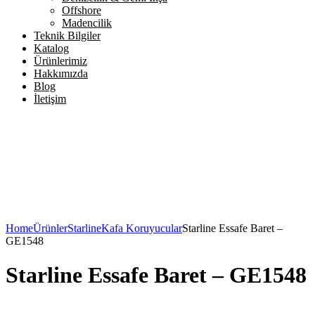
Offshore
Madencilik
Teknik Bilgiler
Katalog
Ürünlerimiz
Hakkımızda
Blog
İletişim
Home
Ürünler
Starline
Kafa Koruyucular
Starline Essafe Baret –
GE1548
Starline Essafe Baret – GE1548