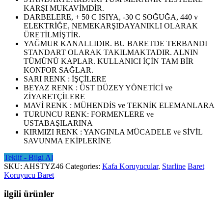
KARŞI MUKAVİMDİR.
DARBELERE, + 50 C ISIYA, -30 C SOĞUĞA, 440 v
ELEKTRİĞE, NEMEKARŞIDAYANIKLI OLARAK
ÜRETİLMİŞTİR.
YAĞMUR KANALLIDIR. BU BARETDE TERBANDI
STANDART OLARAK TAKILMAKTADIR. ALNIN
TÜMÜNÜ KAPLAR. KULLANICI İÇİN TAM BİR
KONFOR SAĞLAR.
SARI RENK : İŞÇİLERE
BEYAZ RENK : ÜST DÜZEY YÖNETİCİ ve
ZİYARETÇİLERE
MAVİ RENK : MÜHENDİS ve TEKNİK ELEMANLARA
TURUNCU RENK: FORMENLERE ve
USTABAŞILARINA
KIRMIZI RENK : YANGINLA MÜCADELE ve SİVİL
SAVUNMA EKİPLERİNE
Teklif - Bilgi Al
SKU:
AHSTYZ46
Categories:
Kafa Koruyucular
,
Starline
Baret
Koruyucu Baret
ilgili ürünler