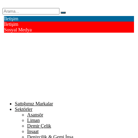
Erk Çelik Halat Sanayi ve Ticaret A.Ş.
İletişim
İletişim
Sosyal Medya
Deri OSB Mahallesi Alsancak Sokak No: 4/1 Tuzla - İstanbul /
Turkiye
info@erkcelik.com.tr
+90 444 2 987
Facebook
Instagram
Youtube
Twitter
Google+
Linkedin
Sattığımız Markalar
Sektörler
Asansör
Liman
Demir Çelik
İnşaat
Denizcilik & Gemi İnşa