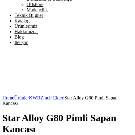
Offshore
Madencilik
Teknik Bilgiler
Katalog
Ürünlerimiz
Hakkımızda
Blog
İletişim
Home
Ürünler
KWB
Zincir Ekleri
Star Alloy G80 Pimli Sapan
Kancası
Star Alloy G80 Pimli Sapan
Kancası