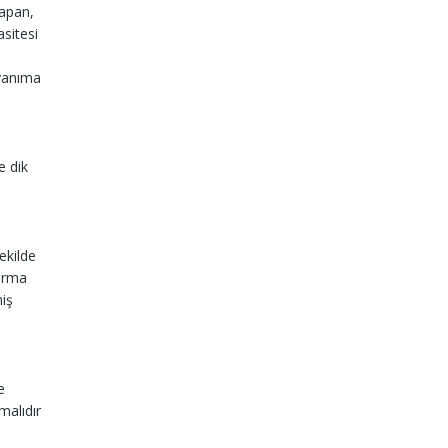
Sapan,
asitesi
ayanıma
e dik
ekilde
dırma
iş
e
malıdır