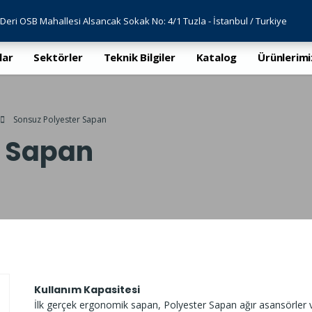
Deri OSB Mahallesi Alsancak Sokak No: 4/1 Tuzla - İstanbul / Turkiye
lar
Sektörler
Teknik Bilgiler
Katalog
Ürünlerimi
Sonsuz Polyester Sapan
r Sapan
Kullanım Kapasitesi
İlk gerçek ergonomik sapan, Polyester Sapan ağır asansörler v