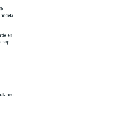
ük
rindeki
erde en
hesap
kullanım