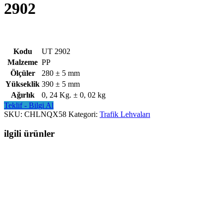
2902
Kodu
UT 2902
Malzeme
PP
Ölçüler
280 ± 5 mm
Yükseklik
390 ± 5 mm
Ağırlık
0, 24 Kg. ± 0, 02 kg
Teklif - Bilgi Al
SKU:
CHLNQX58
Kategori:
Trafik Lehvaları
ilgili ürünler