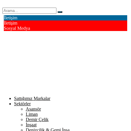
Erk Çelik Halat Sanayi ve Ticaret A.Ş.
İletişim
İletişim
Sosyal Medya
Deri OSB Mahallesi Alsancak Sokak No: 4/1 Tuzla - İstanbul /
Turkiye
info@erkcelik.com.tr
+90 444 2 987
Facebook
Instagram
Youtube
Twitter
Google+
Linkedin
Sattığımız Markalar
Sektörler
Asansör
Liman
Demir Çelik
İnşaat
Denizcilik & Gemi İnşa