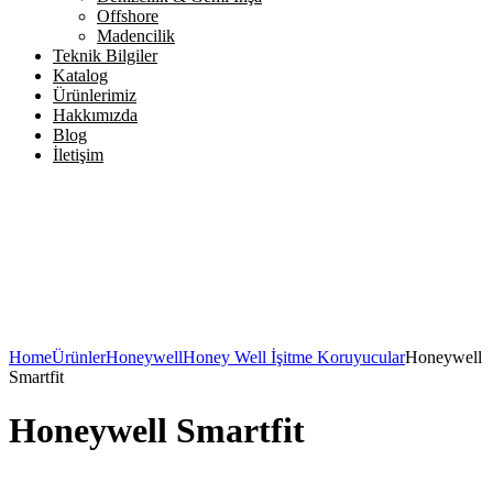
Offshore
Madencilik
Teknik Bilgiler
Katalog
Ürünlerimiz
Hakkımızda
Blog
İletişim
Home
Ürünler
Honeywell
Honey Well İşitme Koruyucular
Honeywell
Smartfit
Honeywell Smartfit