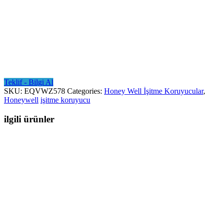
Teklif - Bilgi Al
SKU:
EQVWZ578
Categories:
Honey Well İşitme Koruyucular
,
Honeywell
işitme koruyucu
ilgili ürünler