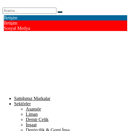
Erk Çelik Halat Sanayi ve Ticaret A.Ş.
İletişim
İletişim
Sosyal Medya
Deri OSB Mahallesi Alsancak Sokak No: 4/1 Tuzla - İstanbul /
Turkiye
info@erkcelik.com.tr
+90 444 2 987
Facebook
Instagram
Youtube
Twitter
Google+
Linkedin
Sattığımız Markalar
Sektörler
Asansör
Liman
Demir Çelik
İnşaat
Denizcilik & Gemi İnşa