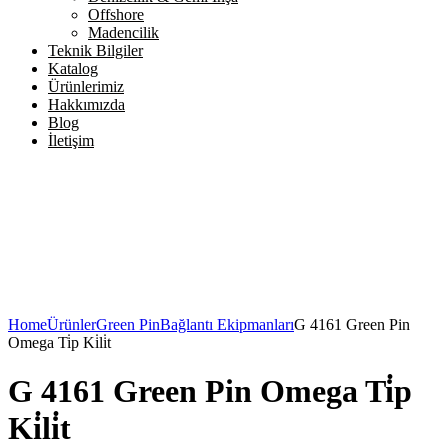
Offshore
Madencilik
Teknik Bilgiler
Katalog
Ürünlerimiz
Hakkımızda
Blog
İletişim
Home
Ürünler
Green Pin
Bağlantı Ekipmanları
G 4161 Green Pin
Omega Ti̇p Ki̇li̇t
G 4161 Green Pin Omega Ti̇p
Ki̇li̇t