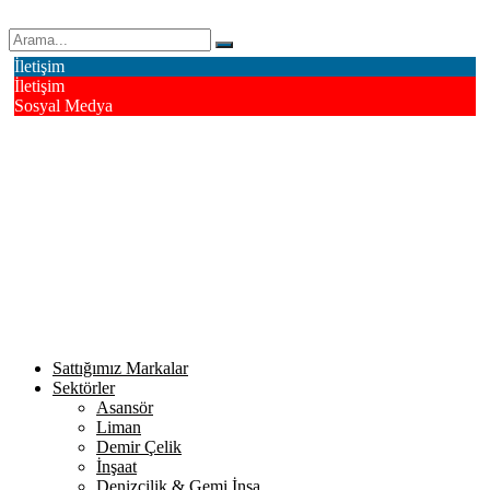
Erk Çelik Halat Sanayi ve Ticaret A.Ş.
İletişim
İletişim
Sosyal Medya
Deri OSB Mahallesi Alsancak Sokak No: 4/1 Tuzla - İstanbul /
Turkiye
info@erkcelik.com.tr
+90 444 2 987
Facebook
Instagram
Youtube
Twitter
Google+
Linkedin
Sattığımız Markalar
Sektörler
Asansör
Liman
Demir Çelik
İnşaat
Denizcilik & Gemi İnşa