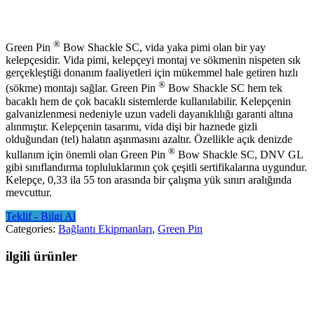
®
Green Pin
Bow Shackle SC, vida yaka pimi olan bir yay
kelepçesidir. Vida pimi, kelepçeyi montaj ve sökmenin nispeten sık
gerçekleştiği donanım faaliyetleri için mükemmel hale getiren hızlı
®
(sökme) montajı sağlar. Green Pin
Bow Shackle SC hem tek
bacaklı hem de çok bacaklı sistemlerde kullanılabilir. Kelepçenin
galvanizlenmesi nedeniyle uzun vadeli dayanıklılığı garanti altına
alınmıştır. Kelepçenin tasarımı, vida dişi bir haznede gizli
olduğundan (tel) halatın aşınmasını azaltır. Özellikle açık denizde
®
kullanım için önemli olan Green Pin
Bow Shackle SC, DNV GL
gibi sınıflandırma topluluklarının çok çeşitli sertifikalarına uygundur.
Kelepçe, 0,33 ila 55 ton arasında bir çalışma yük sınırı aralığında
mevcuttur.
Teklif - Bilgi Al
Categories:
Bağlantı Ekipmanları
,
Green Pin
ilgili ürünler