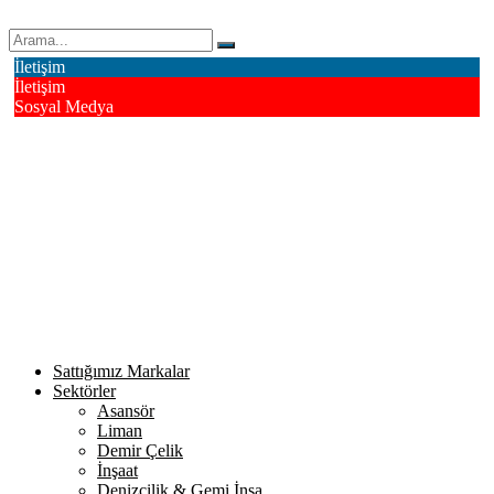
Erk Çelik Halat Sanayi ve Ticaret A.Ş.
İletişim
İletişim
Sosyal Medya
Deri OSB Mahallesi Alsancak Sokak No: 4/1 Tuzla - İstanbul /
Turkiye
info@erkcelik.com.tr
+90 444 2 987
Facebook
Instagram
Youtube
Twitter
Google+
Linkedin
Sattığımız Markalar
Sektörler
Asansör
Liman
Demir Çelik
İnşaat
Denizcilik & Gemi İnşa