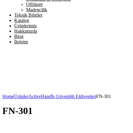
Offshore
Madencilik
Teknik Bilgiler
Katalog
Ürünlerimiz
Hakkımızda
Blog
İletişim
Home
Ürünler
ActiveHand
İş Güvenliği Eldivenleri
FN-301
FN-301