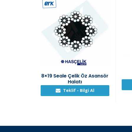
8×19 Seale Çelik Öz Asansör
Halatı
Teklif - Bilgi Al