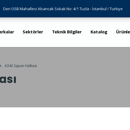
Deri OSB Mahallesi Alsancak Sokak No: 4/1 Tuzla - İstanbul / Turkiye
arkalar
Sektörler
Teknik Bilgiler
Katalog
Ürünle
A342 Sapan Halkası
ası