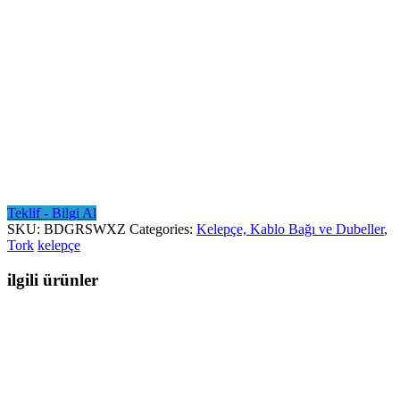
Teklif - Bilgi Al
SKU:
BDGRSWXZ
Categories:
Kelepçe, Kablo Bağı ve Dubeller
,
Tork
kelepçe
ilgili ürünler