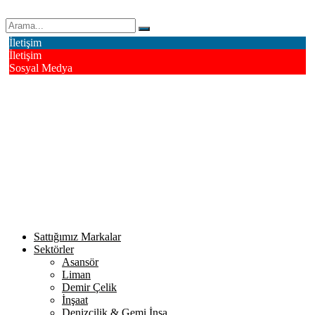
Erk Çelik Halat Sanayi ve Ticaret A.Ş.
İletişim
İletişim
Sosyal Medya
Deri OSB Mahallesi Alsancak Sokak No: 4/1 Tuzla - İstanbul /
Turkiye
info@erkcelik.com.tr
+90 444 2 987
Facebook
Instagram
Youtube
Twitter
Google+
Linkedin
Sattığımız Markalar
Sektörler
Asansör
Liman
Demir Çelik
İnşaat
Denizcilik & Gemi İnşa