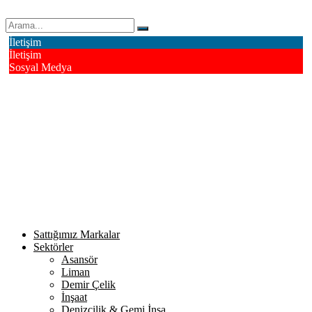
Erk Çelik Halat Sanayi ve Ticaret A.Ş.
İletişim
İletişim
Sosyal Medya
Deri OSB Mahallesi Alsancak Sokak No: 4/1 Tuzla - İstanbul /
Turkiye
info@erkcelik.com.tr
+90 444 2 987
Facebook
Instagram
Youtube
Twitter
Google+
Linkedin
Sattığımız Markalar
Sektörler
Asansör
Liman
Demir Çelik
İnşaat
Denizcilik & Gemi İnşa