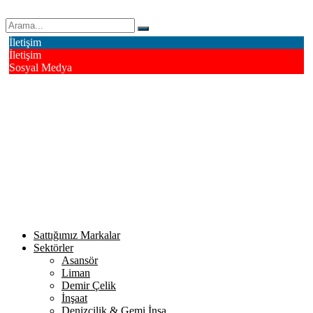
Erk Çelik Halat Sanayi ve Ticaret A.Ş.
İletişim
İletişim
Sosyal Medya
Deri OSB Mahallesi Alsancak Sokak No: 4/1 Tuzla - İstanbul /
Turkiye
info@erkcelik.com.tr
+90 444 2 987
Facebook
Instagram
Youtube
Twitter
Google+
Linkedin
Sattığımız Markalar
Sektörler
Asansör
Liman
Demir Çelik
İnşaat
Denizcilik & Gemi İnşa