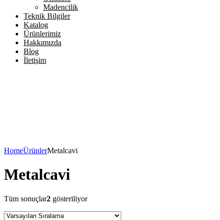
Madencilik
Teknik Bilgiler
Katalog
Ürünlerimiz
Hakkımızda
Blog
İletişim
Home
Ürünler
Metalcavi
Metalcavi
Tüm sonuçlar
2
gösteriliyor