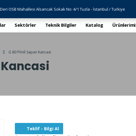
Deri OSB Mahallesi Alsancak Sokak No: 4/1 Tuzla - İstanbul / Turkiye
lar
Sektörler
Teknik Bilgiler
Katalog
Ürünlerimi
G 80 Pi̇mli̇ Sapan Kancasi
n Kancasi
Teklif - Bilgi Al