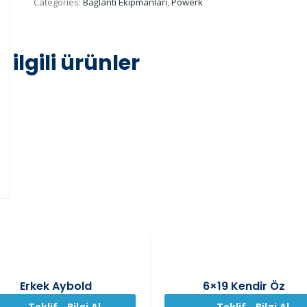
Categories:
Bağlantı Ekipmanları
,
Powerk
ilgili ürünler
Erkek Aybold
6×19 Kendir Öz
Teklif - Bilgi Al
Teklif - Bilgi Al