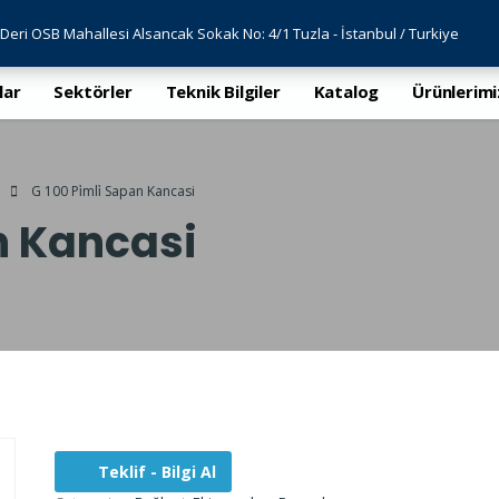
Deri OSB Mahallesi Alsancak Sokak No: 4/1 Tuzla - İstanbul / Turkiye
lar
Sektörler
Teknik Bilgiler
Katalog
Ürünlerimi
G 100 Pi̇mli̇ Sapan Kancasi
an Kancasi
Teklif - Bilgi Al