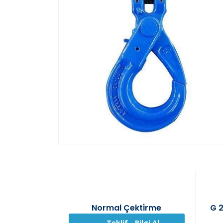
Normal Çekti̇rme
G 2
Teklif - Bilgi Al