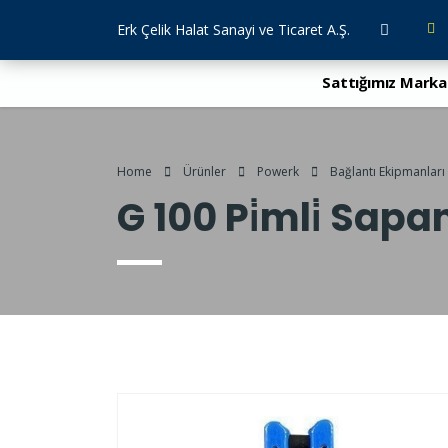
Erk Çelik Halat Sanayi ve Ticaret A.Ş.
Sattığımız Marka
Home
Ürünler
Powerk
Bağlantı Ekipmanları
G 100 Pi̇mli̇ Sap