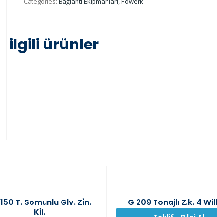
Categories:
Bağlantı Ekipmanları
,
Powerk
ilgili ürünler
150 T. Somunlu Glv. Zi̇n.
G 209 Tonajlı Z.k. 4 Wil
Ki̇l.
Teklif - Bilgi Al